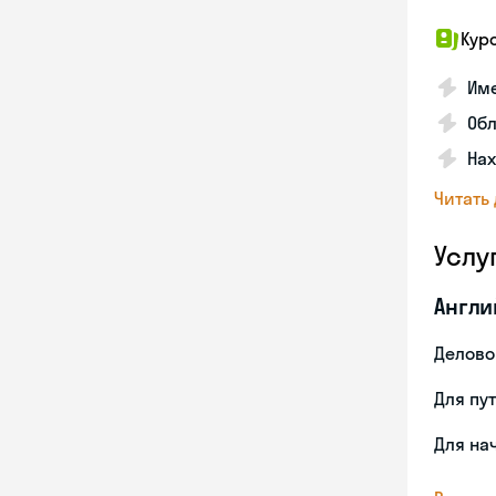
Кур
Име
Об
На
Читать
Услу
Англи
Делово
Для пу
Для на