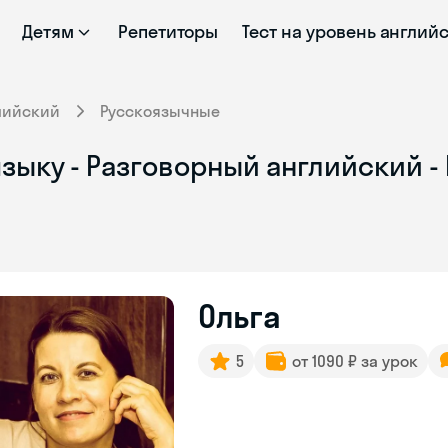
Детям
Репетиторы
Тест на уровень англий
лийский
Русскоязычные
зыку - Разговорный английский 
Ольга
5
от 1090 ₽ за урок