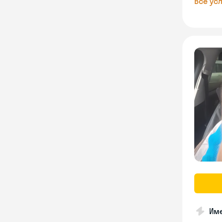
Все усл
Име