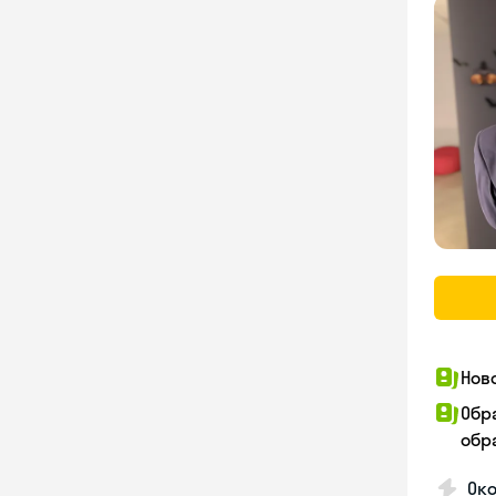
Нов
Обр
обра
Око