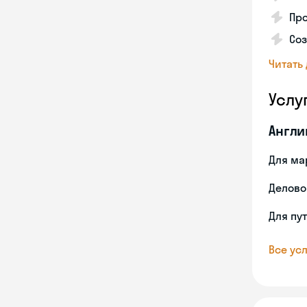
Пр
Со
Читать
Услу
Англи
Для ма
Делово
Для пу
Все усл