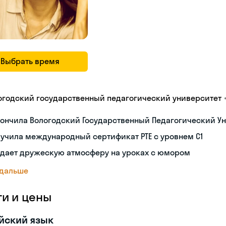
Выбрать время
огодский государственный педагогический университет
ончила Вологодский Государственный Педагогический Ун
учила международный сертификат PTE с уровнем C1
здает дружескую атмосферу на уроках с юмором
 дальше
ги и цены
йский язык