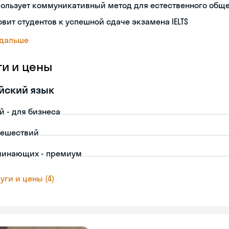
пользует коммуникативный метод для естественного общ
овит студентов к успешной сдаче экзамена IELTS
 дальше
ги и цены
йский язык
й - для бизнеса
тешествий
чинающих - премиум
уги и цены (4)