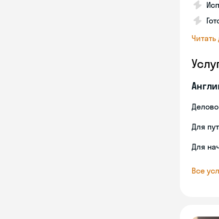
Ис
Гот
Читать
Услу
Англи
Делово
Для пу
Для на
Все усл