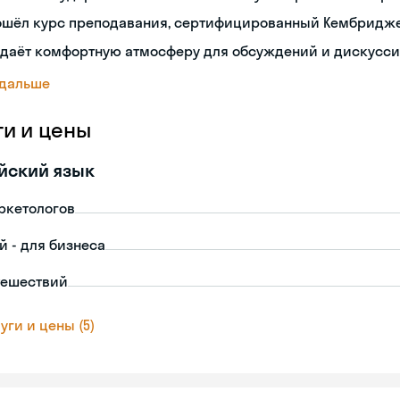
ошёл курс преподавания, сертифицированный Кембридж
здаёт комфортную атмосферу для обсуждений и дискусс
 дальше
ги и цены
йский язык
ркетологов
й - для бизнеса
тешествий
уги и цены (5)