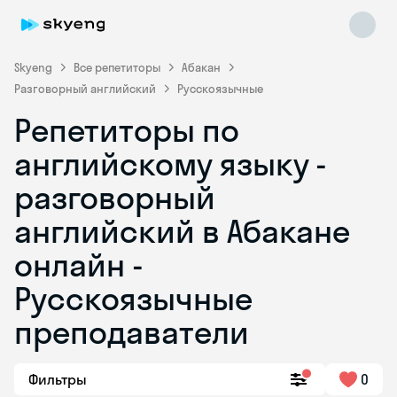
Skyeng
Все репетиторы
Абакан
Разговорный английский
Русскоязычные
Репетиторы по
английскому языку -
разговорный
английский в Абакане
Skyeng Chat
online
онлайн -
Русскоязычные
преподаватели
Фильтры
0