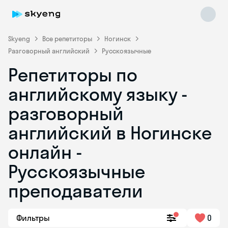
Skyeng
Все репетиторы
Ногинск
Разговорный английский
Русскоязычные
Репетиторы по
английскому языку -
разговорный
английский в Ногинске
Skyeng Chat
online
онлайн -
Русскоязычные
преподаватели
Фильтры
0