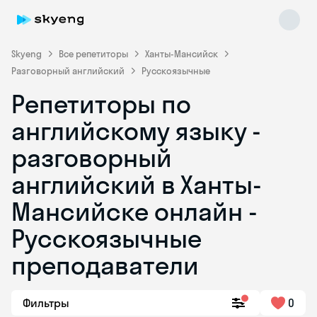
Skyeng
Все репетиторы
Ханты-Мансийск
Разговорный английский
Русскоязычные
Репетиторы по
английскому языку -
разговорный
английский в Ханты-
Skyeng Chat
online
Мансийске онлайн -
Русскоязычные
преподаватели
Фильтры
0