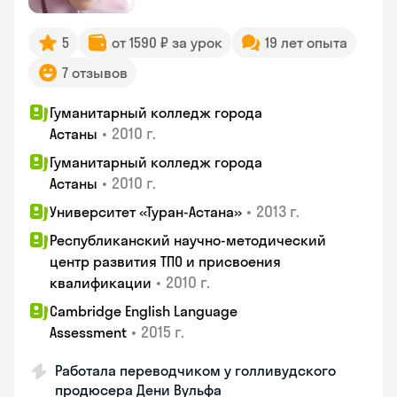
5
от 1590 ₽ за урок
19 лет опыта
7 отзывов
Гуманитарный колледж города
•
2010 г.
Астаны
Гуманитарный колледж города
•
2010 г.
Астаны
•
2013 г.
Университет «Туран-Астана»
Республиканский научно-методический
центр развития ТПО и присвоения
•
2010 г.
квалификации
Cambridge English Language
•
2015 г.
Assessment
Работала переводчиком у голливудского
продюсера Дени Вульфа