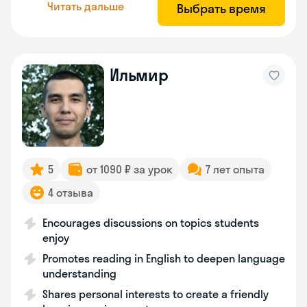
Читать дальше
Выбрать время
Ильмир
5
от 1090 ₽ за урок
7 лет опыта
4 отзыва
Encourages discussions on topics students
enjoy
Promotes reading in English to deepen language
understanding
Shares personal interests to create a friendly