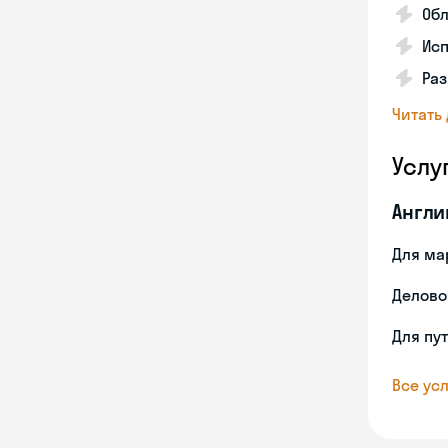
Об
Исп
Ра
Читать
Услу
Англи
Для ма
Делово
Для пу
Все усл