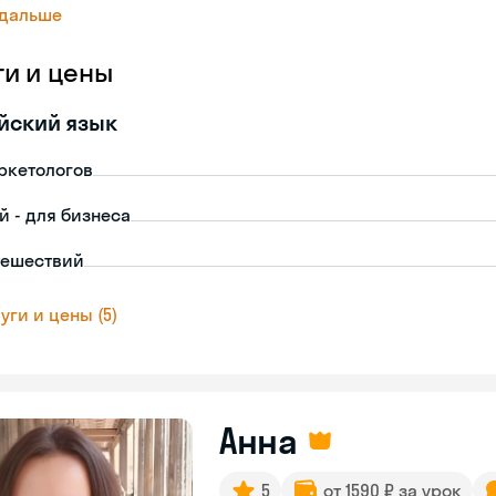
 дальше
ги и цены
йский язык
ркетологов
й - для бизнеса
тешествий
уги и цены (5)
Анна
5
от 1590 ₽ за урок