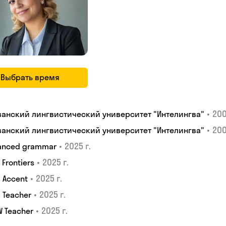
Выбрать время
•
200
ванский лингвистический университет "Интелингва"
•
200
ванский лингвистический университет "Интелингва"
•
2025 г.
anced grammar
•
2025 г.
S Frontiers
•
2025 г.
 Accent
•
2025 г.
 Teacher
•
2025 г.
W Teacher