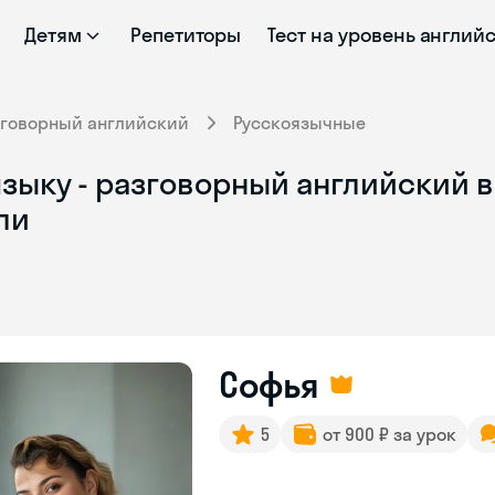
Детям
Репетиторы
Тест на уровень англий
зговорный английский
Русскоязычные
зыку - разговорный английский в
ли
Софья
5
от 900 ₽ за урок