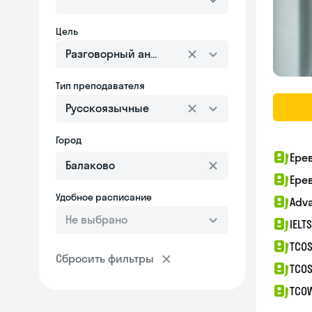
Цель
Разговорный английский
Тип преподавателя
Русскоязычные
Город
Ере
Ере
Удобное расписание
Adv
Не выбрано
IELT
TCOS
Сбросить фильтры
TCOS
TCO