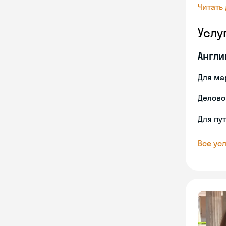
Читать
Услу
Англи
Для ма
Делово
Для пу
Все усл