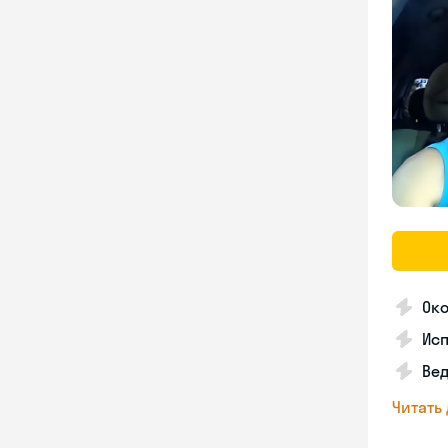
Око
Ис
Вед
Читать