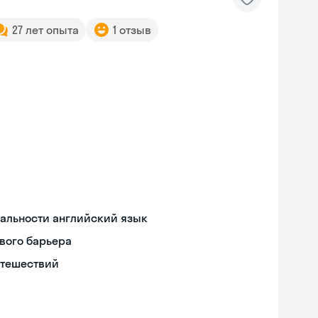
27 лет опыта
1 отзыв
иальности английский язык
вого барьера
утешествий
Skyeng Chat
online