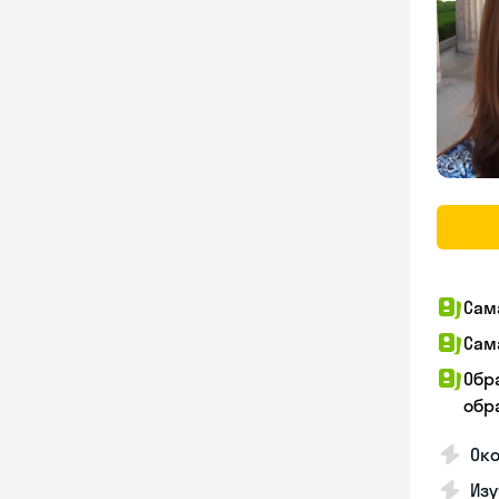
Сам
Сам
Обр
обра
Око
Изу