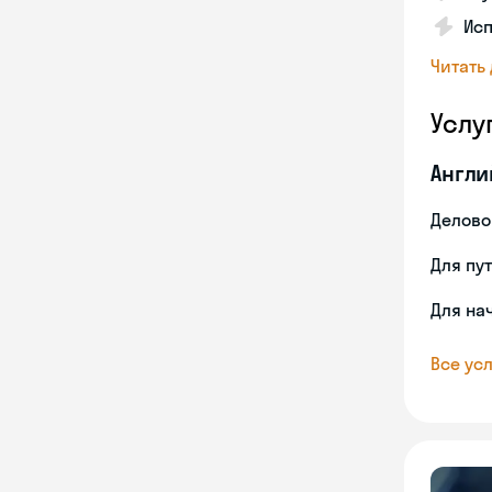
Исп
Читать
Услу
Англи
Делово
Для пу
Для на
Все усл