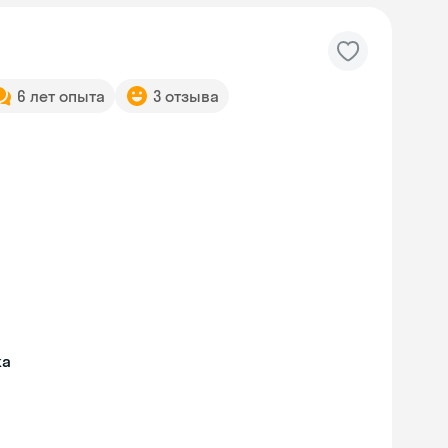
6 лет опыта
3 отзыва
жа