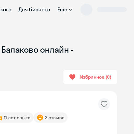
ского
Для бизнеса
Еще
 Балаково онлайн -
Избранное
0
11 лет опыта
3 отзыва