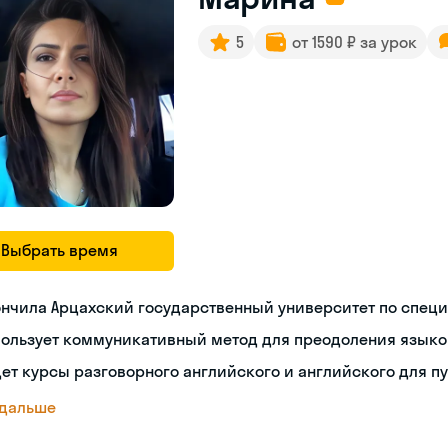
5
от 1590 ₽ за урок
Выбрать время
нчила Арцахский государственный университет по спец
пользует коммуникативный метод для преодоления языко
ет курсы разговорного английского и английского для п
 дальше