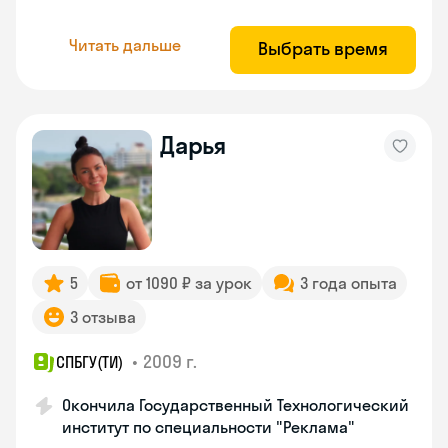
Читать дальше
Выбрать время
Дарья
5
от 1090 ₽ за урок
3 года опыта
3 отзыва
•
2009 г.
СПБГУ(ТИ)
Окончила Государственный Технологический
институт по специальности "Реклама"