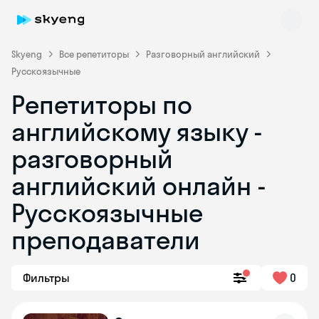
Skyeng
Все репетиторы
Разговорный английский
Русскоязычные
Репетиторы по
английскому языку -
разговорный
английский онлайн -
Skyeng Chat
online
Русскоязычные
преподаватели
Фильтры
0