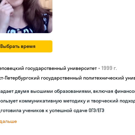
Выбрать время
•
1999 г.
еповецкий государственный университет
кт-Петербургский государственный политехнический уни
ладает двумя высшими образованиями, включая финанс
пользует коммуникативную методику и творческий подхо
готовила учеников к успешной сдаче ОГЭ/ЕГЭ
 дальше