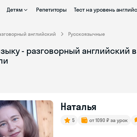
Детям
Репетиторы
Тест на уровень англий
азговорный английский
Русскоязычные
зыку - разговорный английский в
ли
Наталья
5
от 1090 ₽ за урок