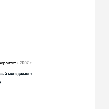
•
2007 г.
верситет
овый менеджмент
д