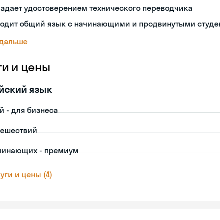
ладает удостоверением технического переводчика
ходит общий язык с начинающими и продвинутыми студе
 дальше
ги и цены
йский язык
й - для бизнеса
тешествий
чинающих - премиум
уги и цены (4)