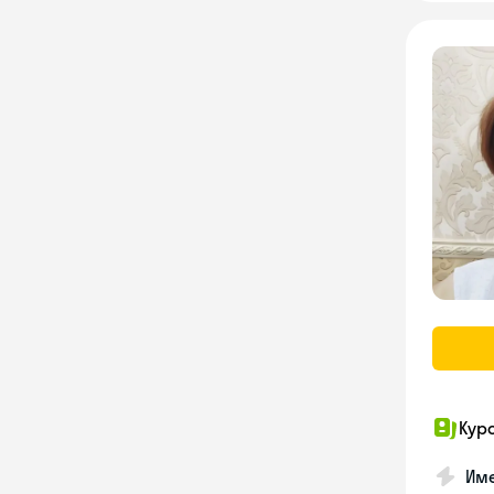
Кур
Име