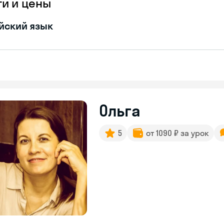
ги и цены
йский язык
Ольга
5
от 1090 ₽ за урок