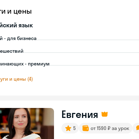
ги и цены
йский язык
й - для бизнеса
тешествий
чинающих - премиум
уги и цены (4)
Евгения
5
от 1590 ₽ за урок