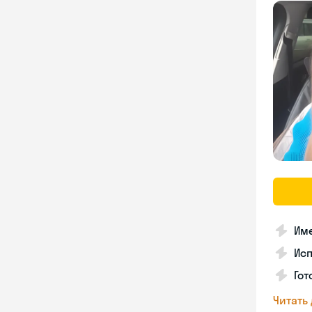
Име
Ис
Гот
Читать