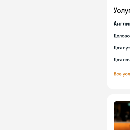
Услу
Англи
Делово
Для пу
Для на
Все усл