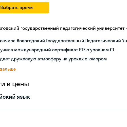
Выбрать время
огодский государственный педагогический университет
ончила Вологодский Государственный Педагогический Ун
учила международный сертификат PTE с уровнем C1
здает дружескую атмосферу на уроках с юмором
 дальше
ги и цены
йский язык