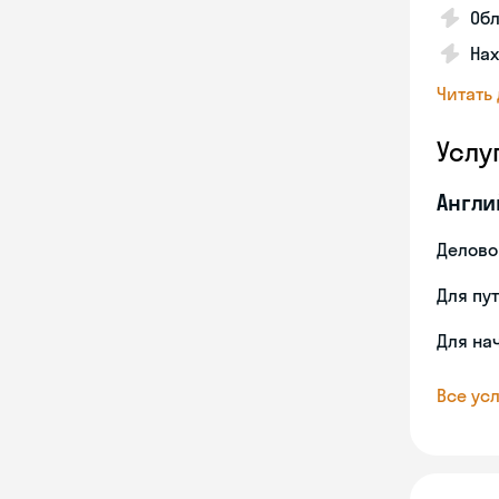
Об
На
Читать
Услу
Англи
Делово
Для пу
Для на
Все усл