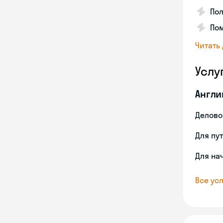
По
Пом
Читать
Услу
Англи
Делово
Для пу
Для на
Все усл