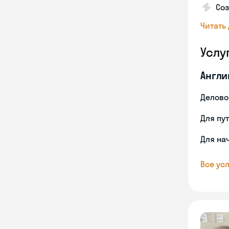
Соз
Читать
Услу
Англи
Делово
Для пу
Для на
Все усл