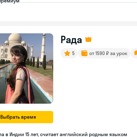
премиум
Рада
5
от 1590 ₽ за урок
Выбрать время
а в Индии 15 лет, считает английский родным языком