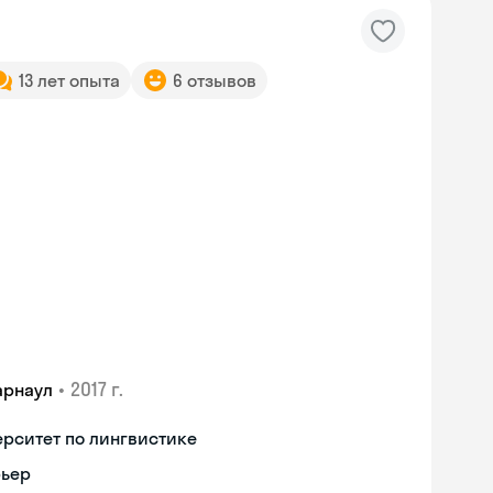
13 лет опыта
6 отзывов
•
2017 г.
арнаул
рситет по лингвистике
рьер