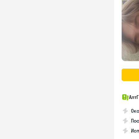
АлтГ
Ок
По
Ис