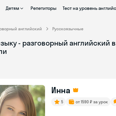
Детям
Репетиторы
Тест на уровень англий
говорный английский
Русскоязычные
зыку - разговорный английский в
ли
Инна
5
от 1590 ₽ за урок