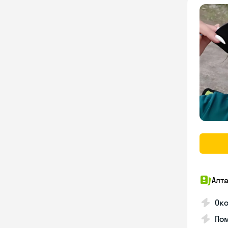
Алт
Око
По