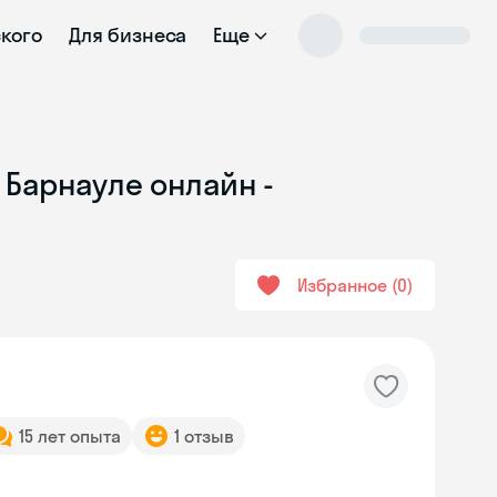
ского
Для бизнеса
Еще
 Барнауле онлайн -
Избранное
0
15 лет опыта
1 отзыв