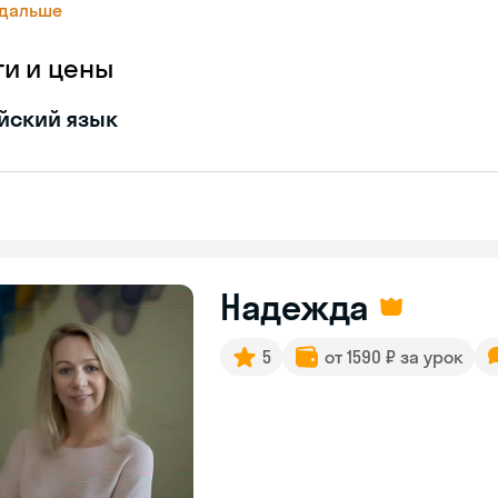
 дальше
ги и цены
йский язык
Надежда
5
от 1590 ₽ за урок