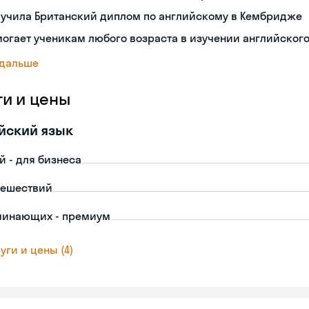
лучила Британский диплом по английскому в Кембридже
огает ученикам любого возраста в изучении английског
 дальше
ги и цены
йский язык
й - для бизнеса
тешествий
чинающих - премиум
уги и цены (4)