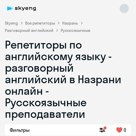
Skyeng
Все репетиторы
Назрань
Разговорный английский
Русскоязычные
Репетиторы по
английскому языку -
разговорный
английский в Назрани
Skyeng Chat
online
онлайн -
Русскоязычные
преподаватели
Фильтры
0