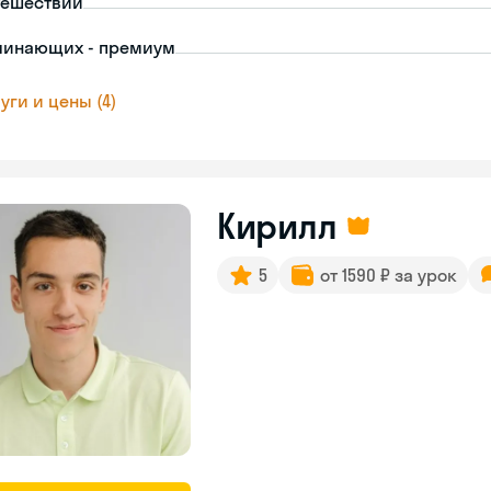
тешествий
чинающих - премиум
уги и цены (4)
Кирилл
5
от 1590 ₽ за урок