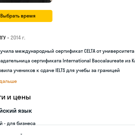
Выбрать время
•
2014 г.
ПГУ
лучила международный сертификат CELTA от университет
адательница сертификата International Baccalaureate из 
овила учеников к сдаче IELTS для учебы за границей
 дальше
ги и цены
йский язык
й - для бизнеса