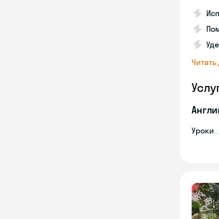
Ис
Пом
Уд
Читать
Услу
Англи
Уроки