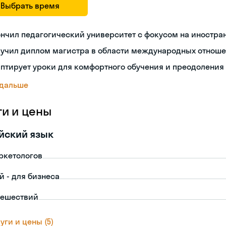
Выбрать время
нчил педагогический университет с фокусом на иностра
лучил диплом магистра в области международных отнош
птирует уроки для комфортного обучения и преодоления
 дальше
ги и цены
йский язык
ркетологов
й - для бизнеса
тешествий
уги и цены (5)