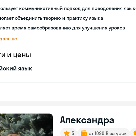
пользует коммуникативный подход для преодоления язык
огает объединить теорию и практику языка
еляет время самообразованию для улучшения уроков
 дальше
ги и цены
йский язык
Александра
5
от 1090 ₽ за урок