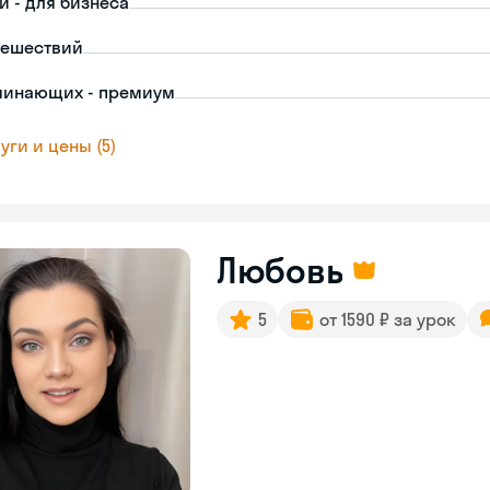
й - для бизнеса
тешествий
чинающих - премиум
уги и цены (5)
Любовь
5
от 1590 ₽ за урок