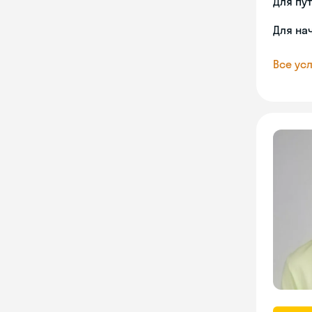
Для пу
Для на
Все усл