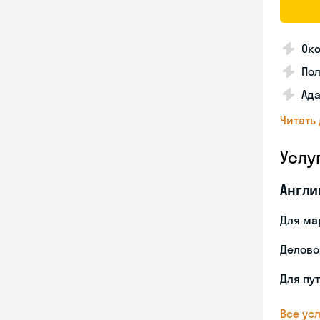
Око
По
Ада
Читать
Услу
Англи
Для ма
Делово
Для пу
Все усл