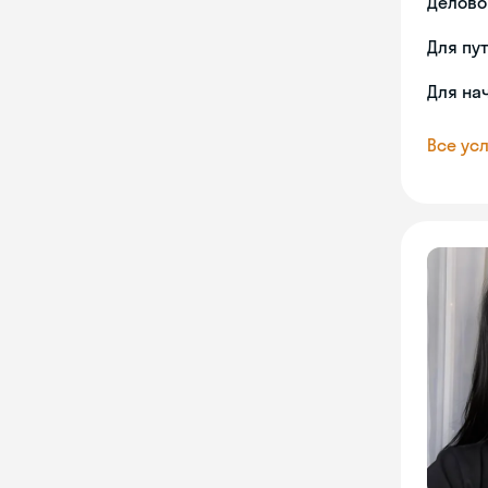
Делово
Для пу
Для на
Все усл