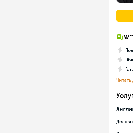
АМГ
По
Обл
Гот
Читать
Услу
Англи
Делово