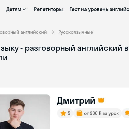
Детям
Репетиторы
Тест на уровень англий
говорный английский
Русскоязычные
зыку - разговорный английский в
ли
Дмитрий
5
от 900 ₽ за урок