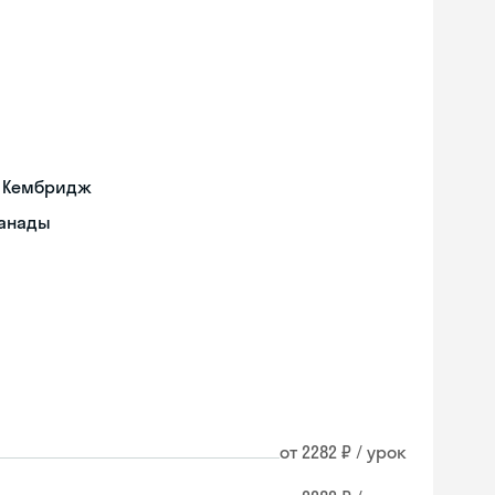
а Кембридж
Канады
от 2282 ₽ / урок