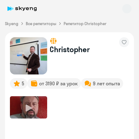
Skyeng
Все репетиторы
Репетитор Christopher
Christopher
Skyeng Chat
online
5
от 3190 ₽ за урок
9 лет опыта