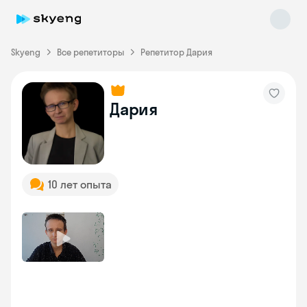
Skyeng
Все репетиторы
Репетитор Дария
Дария
Skyeng Chat
online
10 лет опыта