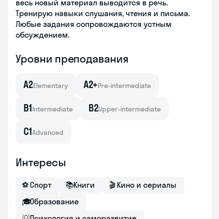
весь новый материал выводится в речь.
Тренирую навыки слушания, чтения и письма.
Любые задания сопровождаются устным
обсуждением.
Уровни преподавания
A2
A2+
Elementary
Pre-intermediate
B1
B2
Intermediate
Upper-intermediate
C1
Advanced
Интересы
⚽
Спорт
📚
Книги
🎬
Кино и сериалы
🎓
Образование
💡
Психология и саморазвитие