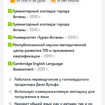
от 1590 ₽ за урок
19 лет опыта
Гуманитарный колледж города
•
2010 г.
Астаны
Гуманитарный колледж города
•
2010 г.
Астаны
•
2013 г.
Университет «Туран-Астана»
Республиканский научно-методический
центр развития ТПО и присвоения
•
2010 г.
квалификации
Cambridge English Language
•
2015 г.
Assessment
Работала переводчиком у голливудского
продюсера Дени Вульфа
Использует коммуникативную методику для
погружения в язык
Находит общий язык как с детьми, так и со