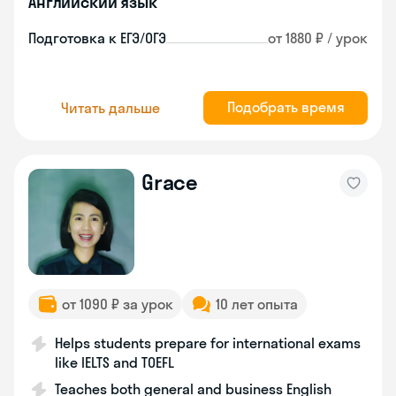
Английский язык
Подготовка к ЕГЭ/ОГЭ
от 1880 ₽ / урок
Подобрать время
Читать дальше
Grace
от 1090 ₽ за урок
10 лет опыта
Helps students prepare for international exams
like IELTS and TOEFL
Teaches both general and business English