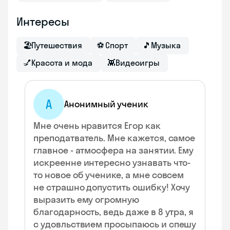
Интересы
🏖
Путешествия
⚽
Спорт
🎵
Музыка
💅
Красота и мода
👾
Видеоигры
А
Анонимный ученик
Мне очень нравится Егор как
преподатватель. Мне кажется, самое
главное - атмосфера на занятии. Ему
искреенне интересно узнавать что-
то новое об ученике, а мне совсем
не страшно допустить ошибку! Хочу
выразить ему огромную
благодарность, ведь даже в 8 утра, я
с удовльствием просыпаюсь и спешу