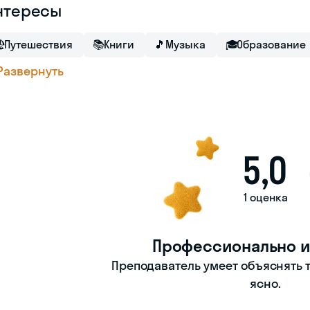
нтересы

Путешествия
📚
Книги
🎵
Музыка
🎓
Образование
Развернуть
5,0
1 оценка
Профессионально и
Преподаватель умеет объяснять т
ясно.