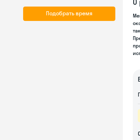
О
Подобрать время
Ме
ок
та
Пр
пр
ис