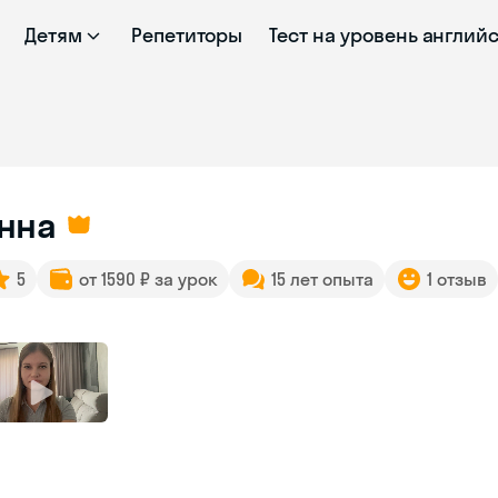
Детям
Репетиторы
Тест на уровень англий
нна
5
от 1590 ₽ за урок
15 лет опыта
1 отзыв