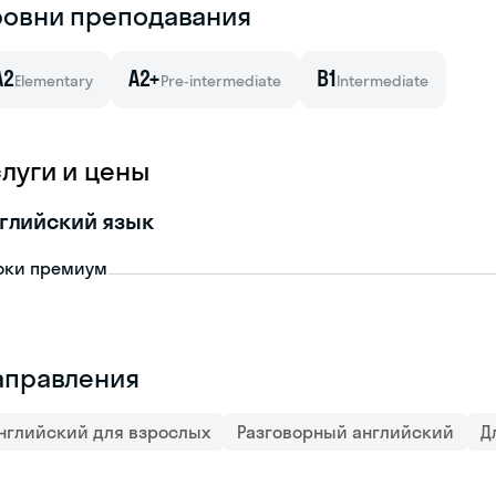
ровни преподавания
A2
A2+
B1
Elementary
Pre-intermediate
Intermediate
слуги и цены
глийский язык
оки премиум
аправления
нглийский для взрослых
Разговорный английский
Д