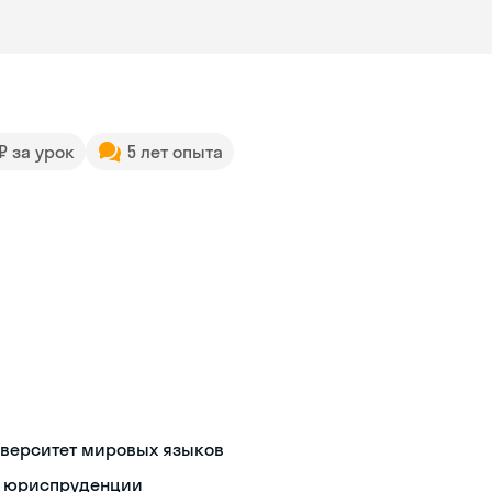
 ₽ за урок
5 лет опыта
иверситет мировых языков
в юриспруденции