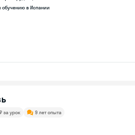
я обучению в Испании
вь
 ₽ за урок
9 лет опыта