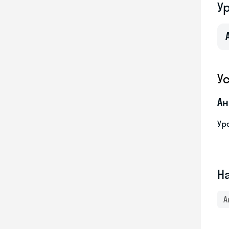
У
У
Ан
Ур
Н
А