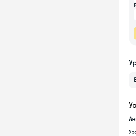
У
У
Ан
Ур