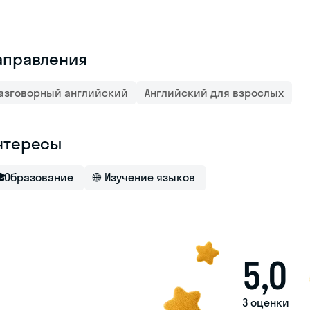
аправления
азговорный английский
Английский для взрослых
нтересы

Образование
🌐
Изучение языков
5,0
3 оценки