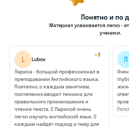
Понятно и по 
Материал усваивается легко - э
ученики.
5
★
L
Л
Lubov
Лариса - большой профессионал в
Очен
преподавании Английского языка.
глуб
Поэтапно, с каждым занятием,
жизн
постепенно вводит техники для
отве
правильного произношения и
пров
чтения текста. С Ларисой очень
Репет
легко изучать английский язык. С
каждым найдёт подход и тему для