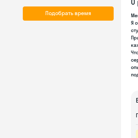
О
Подобрать время
Ме
Я 
ст
Пр
ка
Чт
се
оп
по