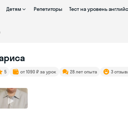
Детям
Репетиторы
Тест на уровень англий
а
ариса
5
от 1090 ₽ за урок
28 лет опыта
3 отзыв