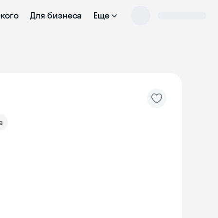
ского
Для бизнеса
Еще
а