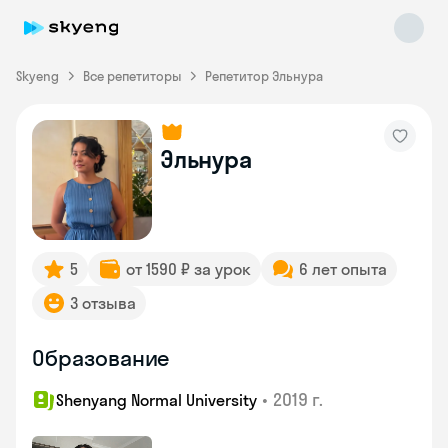
Skyeng
Все репетиторы
Репетитор Эльнура
Эльнура
Skyeng Chat
online
5
от 1590 ₽ за урок
6 лет опыта
3 отзыва
Образование
•
2019 г.
Shenyang Normal University