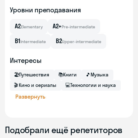
Уровни преподавания
A2
A2+
Elementary
Pre-intermediate
B1
B2
Intermediate
Upper-intermediate
Интересы
🏖
Путешествия
📚
Книги
🎵
Музыка
🎬
Кино и сериалы
💻
Технологии и наука
Развернуть
Подобрали ещё репетиторов