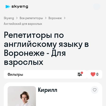
Skyeng
Все репетиторы
Воронеж
Английский для взрослых
Репетиторы по
английскому языку в
Воронеже - Для
взрослых
Skyeng Chat
online
Фильтры
0
Кирилл