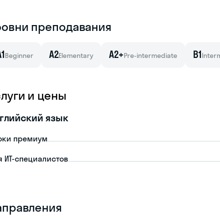
ровни преподавания
A1
A2
A2+
B1
Beginner
Elementary
Pre-intermediate
Inter
слуги и цены
глийский язык
оки премиум
я ИТ-специалистов
аправления