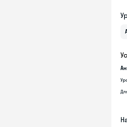
У
У
Ан
Ур
Дл
Н