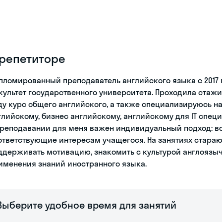
 репетиторе
пломированный преподаватель английского языка с 2017
культет государственного университета. Проходила стажи
ду курс общего английского, а также специализируюсь 
глийскому, бизнес английскому, английскому для IT специ
преподавании для меня важен индивидуальный подход: в
ответствующие интересам учащегося. На занятиях стараюс
ддерживать мотивацию, знакомить с культурой англоязыч
именения знаний иностранного языка.
Выберите удобное время для занятий