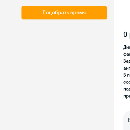
Подобрать время
О
Ди
фа
Ве
ан
В 
со
по
пр