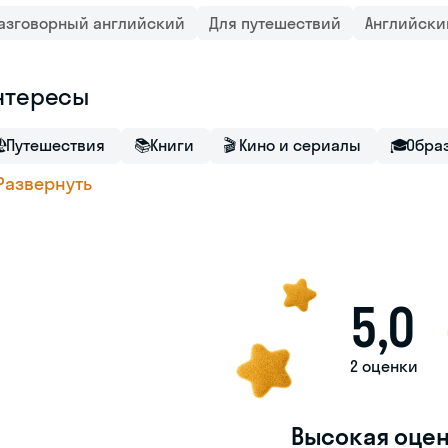
азговорный английский
Для путешествий
Английски
нтересы

Путешествия
📚
Книги
🎬
Кино и сериалы
🎓
Обра
Развернуть
5,0
2 оценки
Высокая оце