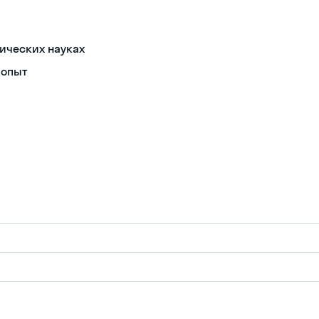
гических науках
 опыт