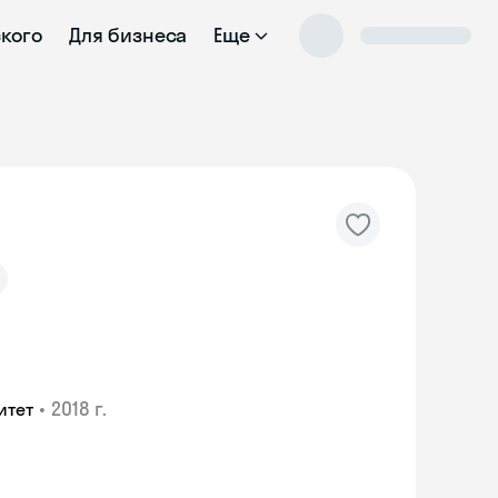
ского
Для бизнеса
Еще
•
2018 г.
итет