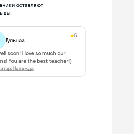
ченики оставляют
ывы.
5
★
Гульназ
ell soon! I love so much our
ns! You are the best teacher!)
титор: Надежда