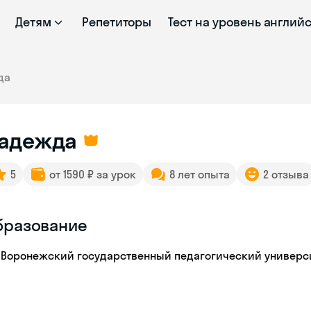
Детям
Репетиторы
Тест на уровень англий
да
адежда
5
от 1590 ₽ за урок
8 лет опыта
2 отзыва
бразование
Воронежский государственный педагогический универс