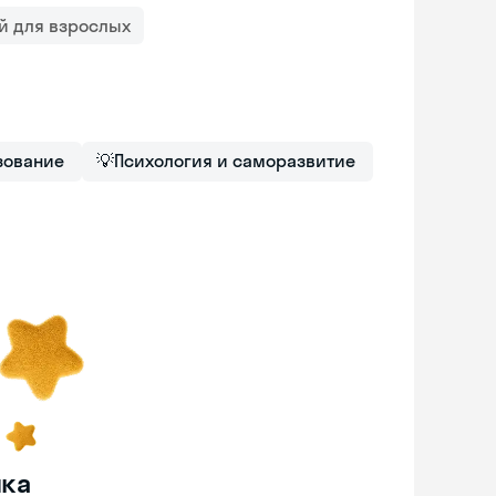
й для взрослых
зование
💡
Психология и саморазвитие
нка