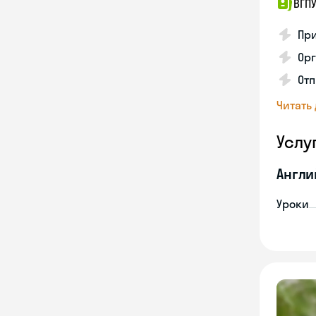
ВГП
При
Орг
Отп
Читать
Услу
Англи
Уроки