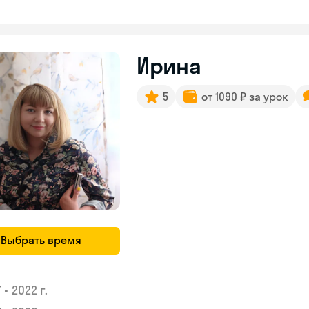
Ирина
5
от 1090 ₽ за урок
Выбрать время
•
2022 г.
У