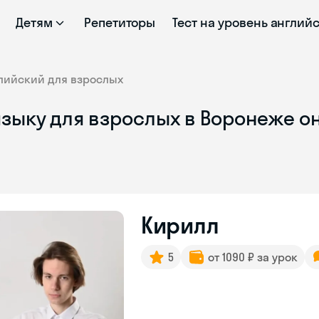
Детям
Репетиторы
Тест на уровень англий
лийский для взрослых
языку для взрослых в Воронеже о
Кирилл
5
от 1090 ₽ за урок