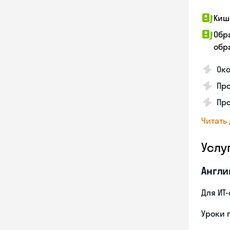
Киш
Обр
обра
Око
Про
Пр
Читать
Услу
Англи
Для ИТ
Уроки 