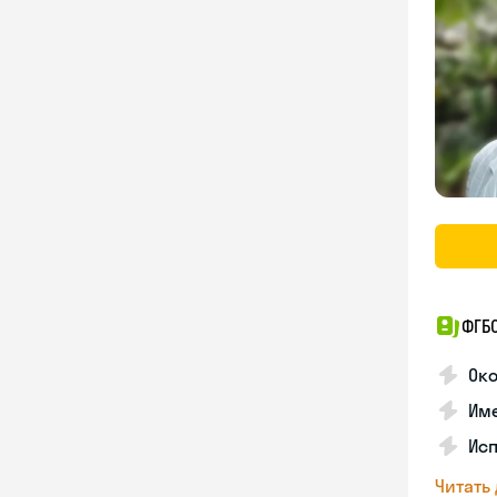
ФГБО
Око
Име
Исп
Читать