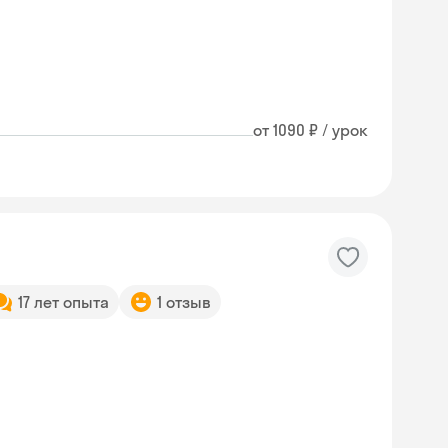
от 1090 ₽ / урок
17 лет опыта
1 отзыв
Skyeng Chat
online