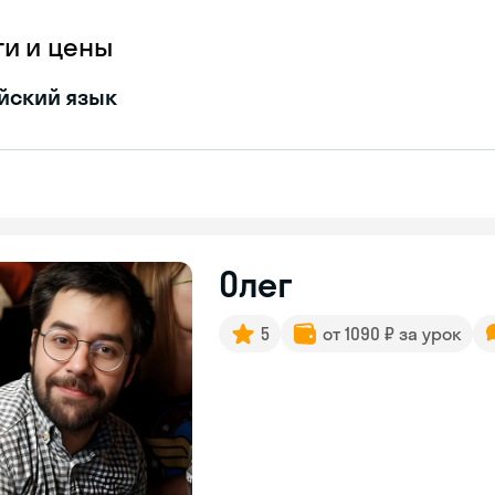
ги и цены
йский язык
Олег
5
от 1090 ₽ за урок