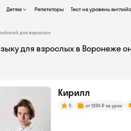
Детям
Репетиторы
Тест на уровень англий
лийский для взрослых
языку для взрослых в Воронеже о
Кирилл
5
от 1090 ₽ за урок