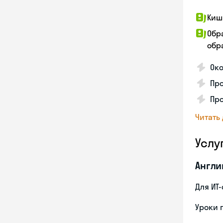
Киш
Обр
обра
Око
Про
Пр
Читать
Услу
Англи
Для ИТ
Уроки 