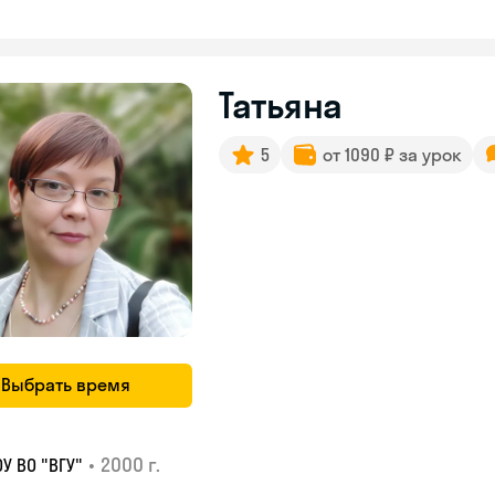
Татьяна
5
от 1090 ₽ за урок
Выбрать время
•
2000 г.
У ВО "ВГУ"