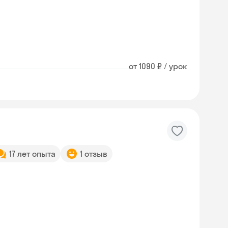
от 1090 ₽ / урок
17 лет опыта
1 отзыв
Skyeng Chat
online