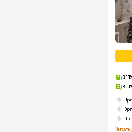
ВГП
ВГП
При
Орг
Отп
Читать