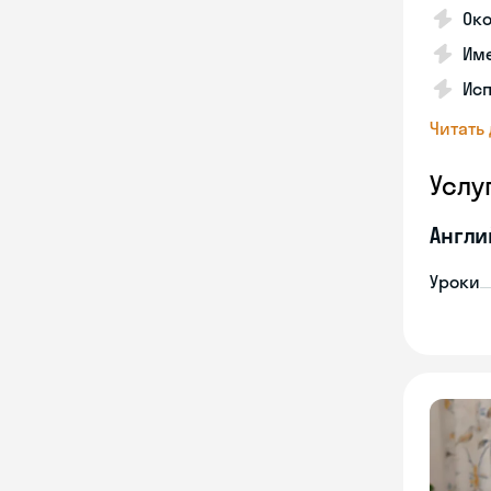
Око
Име
Исп
Читать
Услу
Англи
Уроки