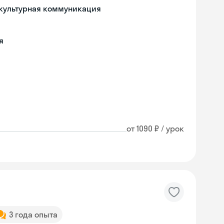
жкультурная коммуникация
я
от 1090 ₽ / урок
3 года опыта