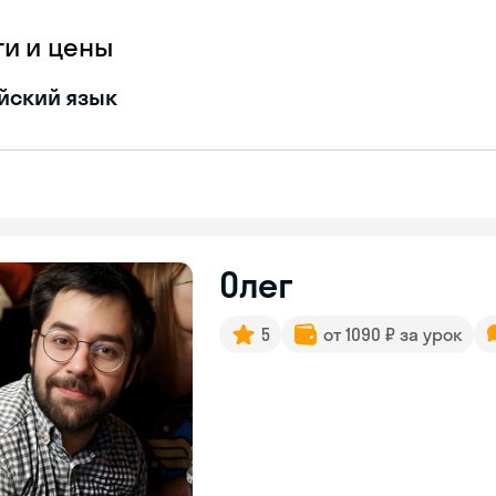
ги и цены
йский язык
Олег
5
от 1090 ₽ за урок