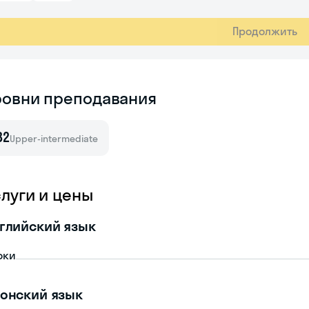
Продолжить
ровни преподавания
B2
Upper-intermediate
слуги и цены
глийский язык
оки
онский язык