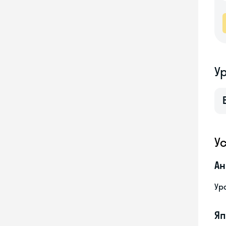
У
У
Ан
Ур
Яп