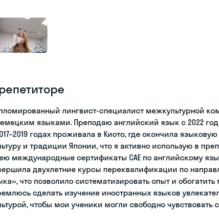
 репетиторе
пломированный лингвист-специалист межкультурной ко
немецким языками. Преподаю английский язык с 2022 года,
2017–2019 годах проживала в Киото, где окончила языковую
льтуру и традиции Японии, что я активно использую в пре
ею международные сертификаты CAE по английскому языку 
вершила двухлетние курсы переквалификации по направ
ыка», что позволило систематизировать опыт и обогатить
ремлюсь сделать изучение иностранных языков увлекат
льтурой, чтобы мои ученики могли свободно чувствовать с