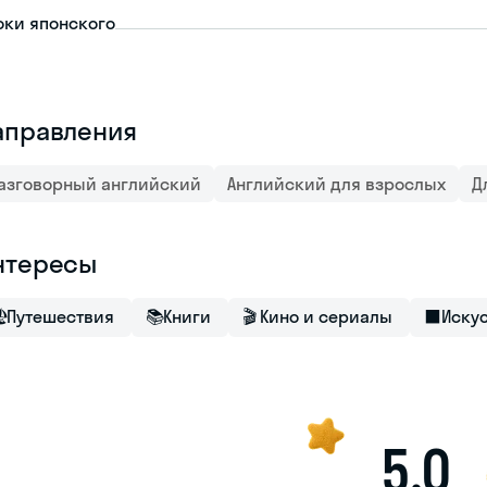
оки японского
аправления
азговорный английский
Английский для взрослых
Д
нтересы

Путешествия
📚
Книги
🎬
Кино и сериалы
⬛
Иску
5,0