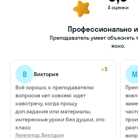
4 оценки
Профессионально и
Преподаватель умеет объяснять т
ясно.
5
★
В
М
Виктория
Всё хорошо, к преподавателю
Преп
вопросов нет совсем: идет
вовл
навстречу, когда прошу
заме
доп.задания или материалы,
част
интересные уроки без душки, это
прои
класс
разг
Репетитор: Виктория
вопр