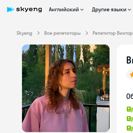
Английский
Другие языки
Skyeng
Все репетиторы
Репетитор Викто
В
О