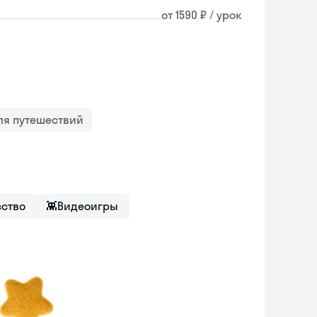
от 1590 ₽ / урок
ля путешествий
сство
👾
Видеоигры