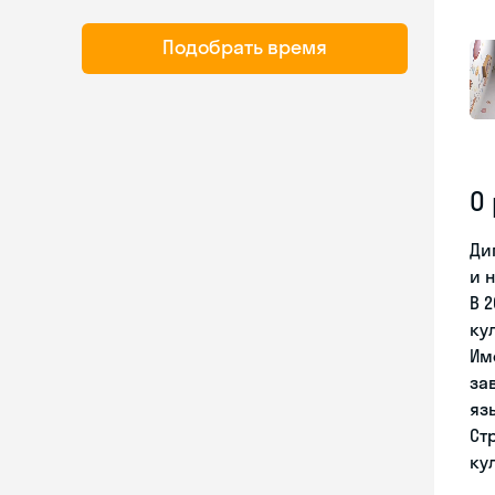
Подобрать время
О
Ди
и 
В 
ку
Им
за
яз
Ст
ку