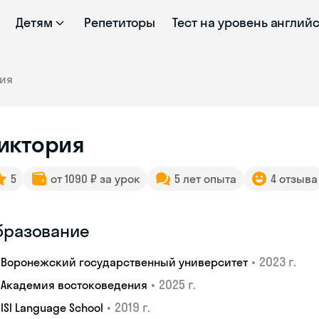
Детям
Репетиторы
Тест на уровень англий
рия
иктория
5
от 1090 ₽ за урок
5 лет опыта
4 отзыва
бразование
•
2023 г.
Воронежский государственный университет
•
2025 г.
Академия востоковедения
•
2019 г.
ISI Language School