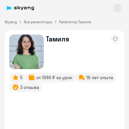
Skyeng
Все репетиторы
Репетитор Тамиля
Тамиля
Skyeng Chat
online
5
от 1090 ₽ за урок
16 лет опыта
3 отзыва