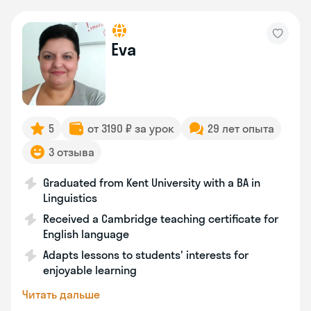
Eva
5
от 3190 ₽ за урок
29 лет опыта
3 отзыва
Graduated from Kent University with a BA in
Linguistics
Received a Cambridge teaching certificate for
English language
Adapts lessons to students' interests for
enjoyable learning
Читать дальше