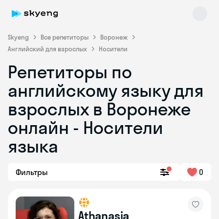
Skyeng
Все репетиторы
Воронеж
Английский для взрослых
Носители
Репетиторы по
английскому языку для
взрослых в Воронеже
онлайн - Носители
Skyeng Chat
online
языка
Фильтры
0
Athanasia