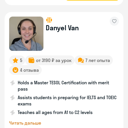
Danyel Van
5
от 3190 ₽ за урок
7 лет опыта
4 отзыва
Holds a Master TESOL Certification with merit
pass
Assists students in preparing for IELTS and TOEIC
exams
Teaches all ages from A1 to C2 levels
Читать дальше