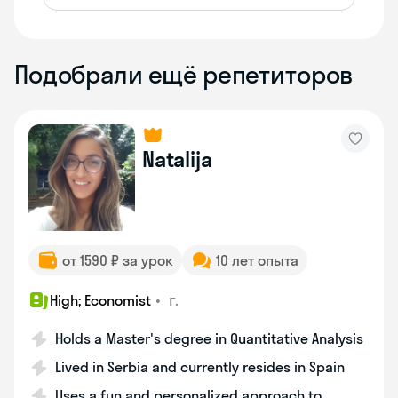
Подобрали ещё репетиторов
Natalija
от 1590 ₽ за урок
10 лет опыта
•
г.
High; Economist
Holds a Master's degree in Quantitative Analysis
Lived in Serbia and currently resides in Spain
Uses a fun and personalized approach to