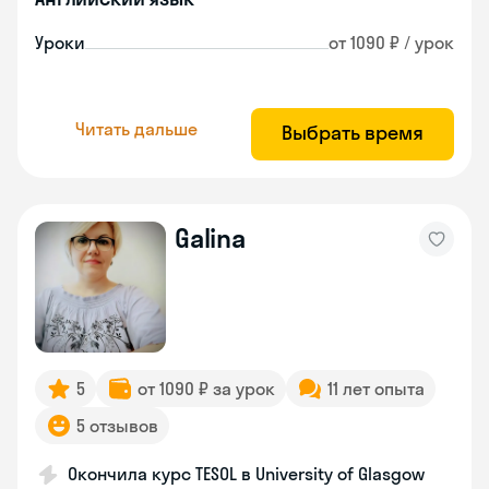
Уроки
от 1090 ₽ / урок
Читать дальше
Выбрать время
Galina
5
от 1090 ₽ за урок
11 лет опыта
5 отзывов
Окончила курс TESOL в University of Glasgow