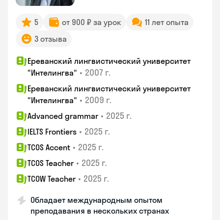
5
от 900 ₽ за урок
11 лет опыта
3 отзыва
Ереванский лингвистический университет
•
2007 г.
"Интелингва"
Ереванский лингвистический университет
•
2009 г.
"Интелингва"
•
2025 г.
Advanced grammar
•
2025 г.
IELTS Frontiers
•
2025 г.
TCOS Accent
•
2025 г.
TCOS Teacher
•
2025 г.
TCOW Teacher
Обладает международным опытом
преподавания в нескольких странах