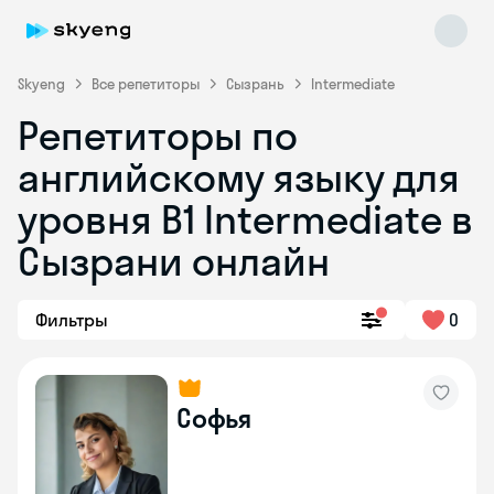
Skyeng
Все репетиторы
Сызрань
Intermediate
Репетиторы по
английскому языку для
уровня B1 Intermediate в
Сызрани онлайн
Skyeng Chat
online
Фильтры
0
Софья