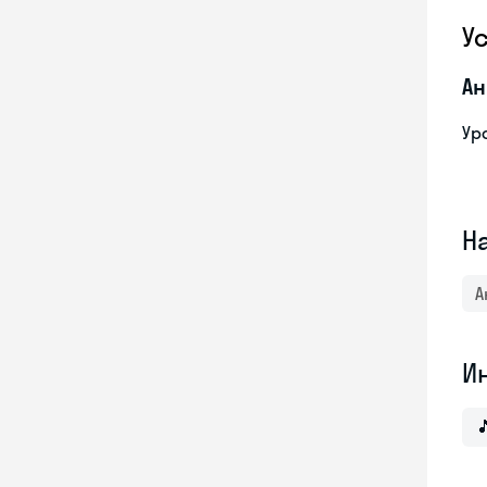
У
Ан
Ур
Н
А
И
