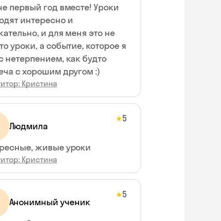
не первый год вместе! Уроки
одят интересно и
кательно, и для меня это не
то уроки, а событие, которое я
с нетерпением, как будто
еча с хорошим другом :)
итор: Кристина
5
★
Людмила
ресные, живые уроки
итор: Кристина
5
★
Анонимный ученик