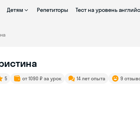
Детям
Репетиторы
Тест на уровень англий
ина
ристина
5
от 1090 ₽ за урок
14 лет опыта
9 отзыв