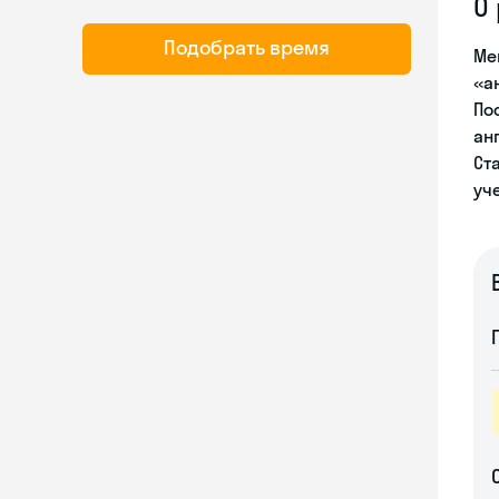
О
Подобрать время
Ме
«а
По
ан
Ст
уч