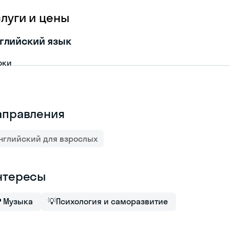
слуги и цены
глийский язык
оки
аправления
нглийский для взрослых
нтересы

Музыка
💡
Психология и саморазвитие