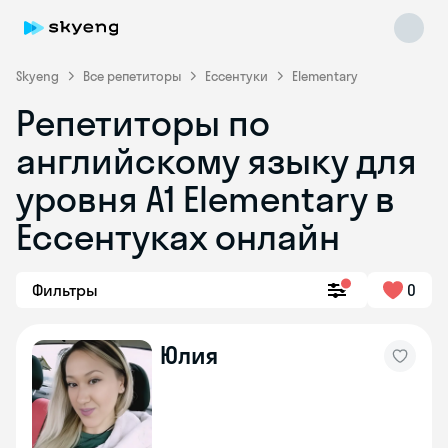
Skyeng
Все репетиторы
Ессентуки
Elementary
Репетиторы по
английскому языку для
уровня A1 Elementary в
Ессентуках онлайн
Skyeng Chat
online
Фильтры
0
Юлия