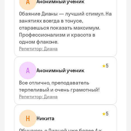
А
Анонимный ученик
Обаяние Дианы — лучший стимул. На
занятиях всегда в тонусе,
стараешься показать максимум.
Профессионализм и красота в
одном флаконе.
Репетитор: Диана
5
★
А
Анонимный ученик
Все отлично, преподаватель
терпеливый и очень грамотный!
Репетитор: Диана
5
★
Н
Никита
Обучаюсь с Дианой уже более 4-х