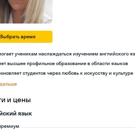
Выбрать время
могает ученикам наслаждаться изучением английского я
еет высшее профильное образование в области языков
хновляет студентов через любовь к искусству и культуре
 дальше
ги и цены
йский язык
премиум