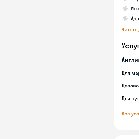
Ис
Ада
Читать
Услу
Англи
Для ма
Делово
Для пу
Все усл