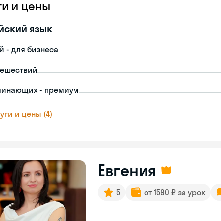
ги и цены
йский язык
й - для бизнеса
тешествий
чинающих - премиум
уги и цены (4)
Евгения
5
от 1590 ₽ за урок