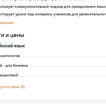
пользует коммуникативный подход для преодоления язык
птирует уроки под интересы учеников для увлекательног
 дальше
ги и цены
йский язык
ркетологов
й - для бизнеса
тешествий
уги и цены (5)