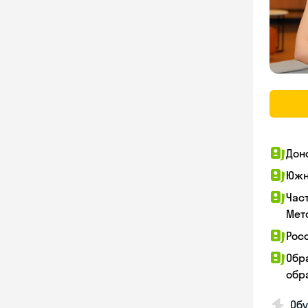
Дон
Южн
Час
Мет
Рос
Обр
обра
Обу