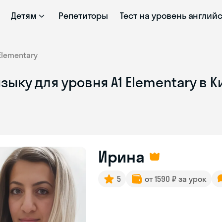
Детям
Репетиторы
Тест на уровень англий
Elementary
зыку для уровня A1 Elementary в 
Ирина
5
от 1590 ₽ за урок