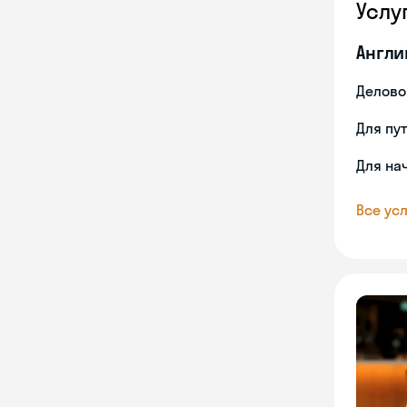
Услу
Англи
Делово
Для пу
Для на
Все усл