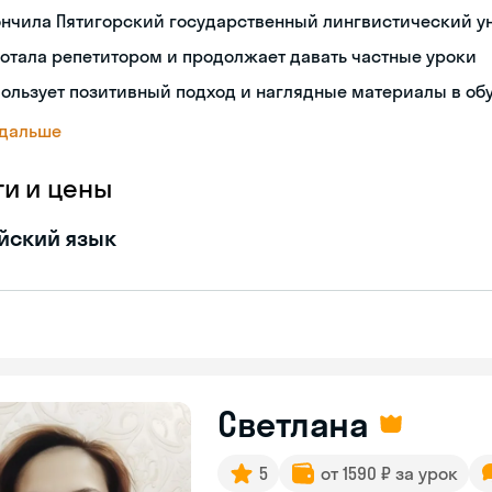
ончила Пятигорский государственный лингвистический у
отала репетитором и продолжает давать частные уроки
ользует позитивный подход и наглядные материалы в об
 дальше
ги и цены
йский язык
Светлана
5
от 1590 ₽ за урок