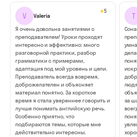
5
★
V
Т
Valeria
Я очень довольна занятиями с
Сона
преподавателем! Уроки проходят
преп
интересно и эффективно: много
умна
разговорной практики, разбор
дела
грамматики с примерами,
поня
адаптация под мой уровень и цели.
искр
Преподаватель всегда вовремя,
добр
доброжелателен и объясняет
людя
материал понятно. За короткое
объя
время я стала увереннее говорить и
за ш
лучше понимать английскую речь.
всег
Особенно приятно, что
поня
подбираются темы, которые мне
увлекател
действительно интересны.
хоро