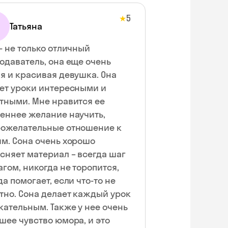
5
★
Татьяна
- не только отличный
одаватель, она еще очень
я и красивая девушка. Она
ет уроки интересными и
тными. Мне нравится ее
еннее желание научить,
ожелательные отношение к
м. Сона очень хорошо
сняет материал – всегда шаг
агом, никогда не торопится,
да помогает, если что-то не
тно. Сона делает каждый урок
ьным. Также у нее очень
шее чувство юмора, и это