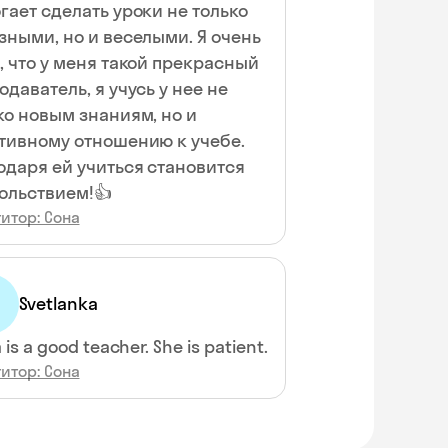
гает сделать уроки не только
зными, но и веселыми. Я очень
, что у меня такой прекрасный
одаватель, я учусь у нее не
ко новым знаниям, но и
тивному отношению к учебе.
одаря ей учиться становится
ольствием!👍
итор: Сона
Svetlanka
 is a good teacher. She is patient.
итор: Сона