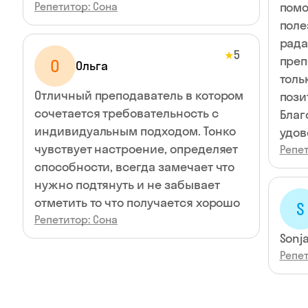
Репетитор: Сона
помо
поле
рада
5
★
преп
О
Ольга
толь
Отличный преподаватель в котором
пози
сочетается требовательность с
Благ
индивидуальным подходом. Тонко
удов
чувствует настроение, определяет
Репет
способности, всегда замечает что
нужно подтянуть и не забывает
отметить то что получается хорошо
S
Репетитор: Сона
Sonja
Репет