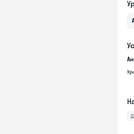
У
У
Ан
Ур
Н
Д