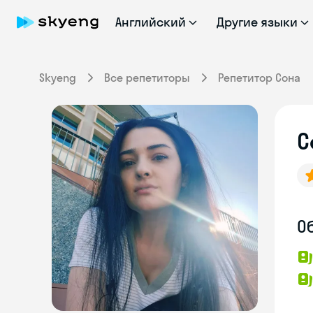
Английский
Другие языки
Skyeng
Все репетиторы
Репетитор Сона
С
О