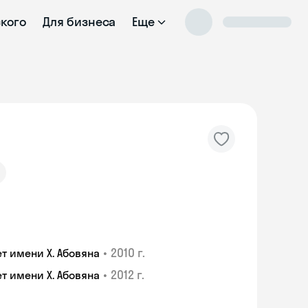
ского
Для бизнеса
Еще
•
2010 г.
 имени Х. Абовяна
•
2012 г.
 имени Х. Абовяна