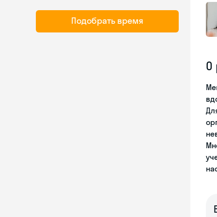
Подобрать время
О
Ме
вд
Дл
ор
не
Мн
уч
на