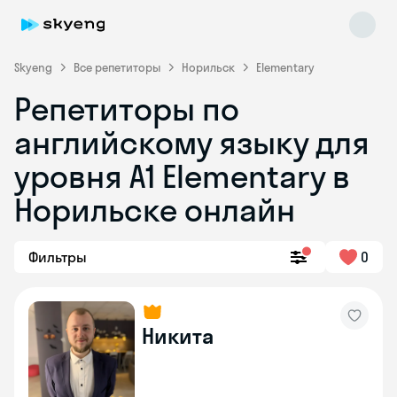
Skyeng
Все репетиторы
Норильск
Elementary
Репетиторы по
английскому языку для
уровня A1 Elementary в
Норильске онлайн
Skyeng Chat
online
Фильтры
0
Никита