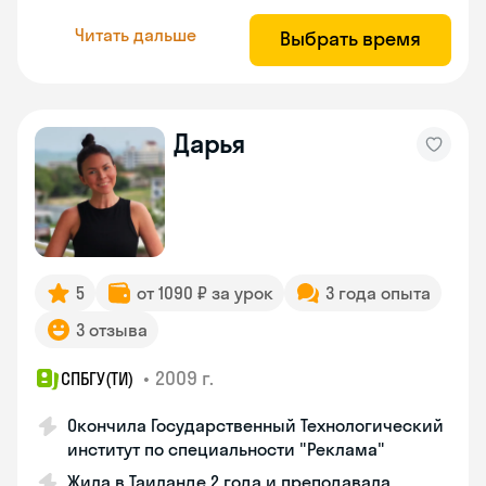
Читать дальше
Выбрать время
Дарья
5
от 1090 ₽ за урок
3 года опыта
3 отзыва
•
2009 г.
СПБГУ(ТИ)
Окончила Государственный Технологический
институт по специальности "Реклама"
Жила в Таиланде 2 года и преподавала