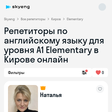
Skyeng
Все репетиторы
Киров
Elementary
Репетиторы по
английскому языку для
уровня A1 Elementary в
Кирове онлайн
Skyeng Chat
online
Фильтры
0
Наталья