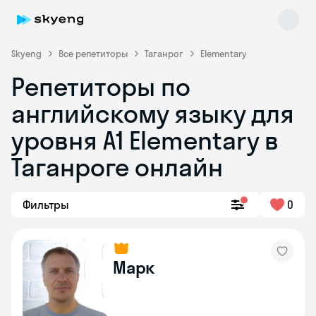
Skyeng
Все репетиторы
Таганрог
Elementary
Репетиторы по
английскому языку для
уровня A1 Elementary в
Таганроге онлайн
Skyeng Chat
online
Фильтры
0
Марк