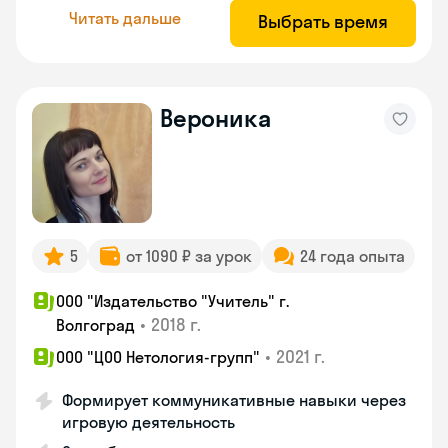
Читать дальше
Выбрать время
Вероника
5
от 1090 ₽ за урок
24 года опыта
ООО "Издательство "Учитель" г.
•
2018 г.
Волгоград
•
2021 г.
ООО "ЦОО Нетология-групп"
Формирует коммуникативные навыки через
игровую деятельность