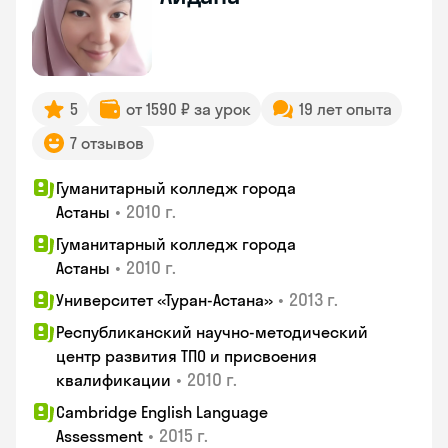
5
от 1590 ₽ за урок
19 лет опыта
7 отзывов
Гуманитарный колледж города
•
2010 г.
Астаны
Гуманитарный колледж города
•
2010 г.
Астаны
•
2013 г.
Университет «Туран-Астана»
Республиканский научно-методический
центр развития ТПО и присвоения
•
2010 г.
квалификации
Cambridge English Language
•
2015 г.
Assessment