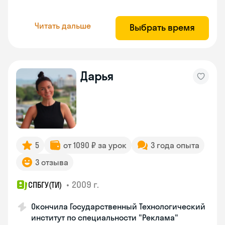
Читать дальше
Выбрать время
Дарья
5
от 1090 ₽ за урок
3 года опыта
3 отзыва
•
2009 г.
СПБГУ(ТИ)
Окончила Государственный Технологический
институт по специальности "Реклама"