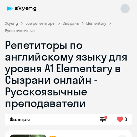
Skyeng
Все репетиторы
Сызрань
Elementary
Русскоязычные
Репетиторы по
английскому языку для
уровня A1 Elementary в
Сызрани онлайн -
Skyeng Chat
online
Русскоязычные
преподаватели
Фильтры
0