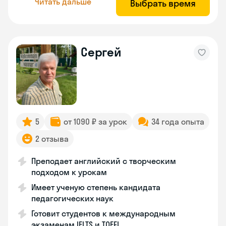
Читать дальше
Выбрать время
Сергей
5
от 1090 ₽ за урок
34 года опыта
2 отзыва
Преподает английский с творческим
подходом к урокам
Имеет ученую степень кандидата
педагогических наук
Готовит студентов к международным
экзаменам IELTS и TOEFL