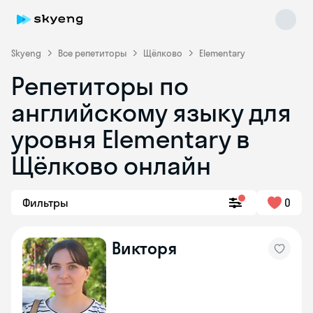
Skyeng
Все репетиторы
Щёлково
Elementary
Репетиторы по
английскому языку для
уровня Elementary в
Щёлково онлайн
Skyeng Chat
online
Фильтры
0
Викторя