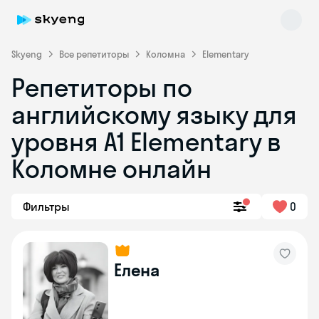
Skyeng
Все репетиторы
Коломна
Elementary
Репетиторы по
английскому языку для
уровня A1 Elementary в
Коломне онлайн
Skyeng Chat
online
Фильтры
0
Елена