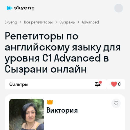
Skyeng
Все репетиторы
Сызрань
Advanced
Репетиторы по
английскому языку для
уровня C1 Advanced в
Сызрани онлайн
Skyeng Chat
online
Фильтры
0
Виктория