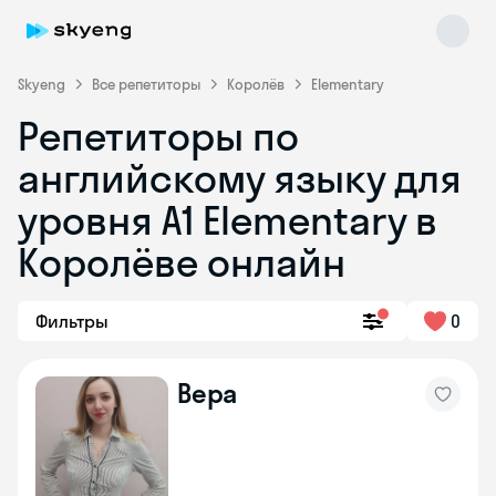
Skyeng
Все репетиторы
Королёв
Elementary
Репетиторы по
английскому языку для
уровня A1 Elementary в
Королёве онлайн
Skyeng Chat
online
Фильтры
0
Вера