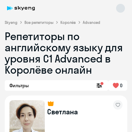
Skyeng
Все репетиторы
Королёв
Advanced
Репетиторы по
английскому языку для
уровня C1 Advanced в
Королёве онлайн
Skyeng Chat
online
Фильтры
0
Светлана