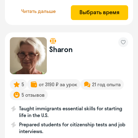
Читать дальше
Выбрать время
Sharon
5
от 3190 ₽ за урок
21 год опыта
5 отзывов
Taught immigrants essential skills for starting
life in the U.S.
Prepared students for citizenship tests and job
interviews.