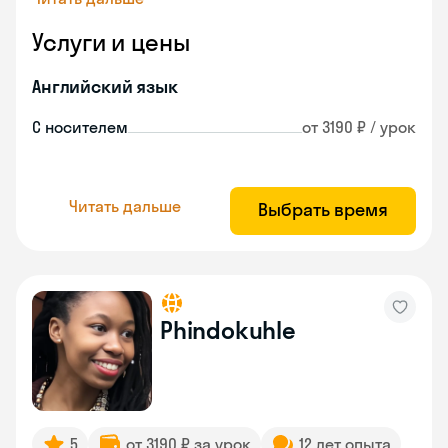
Услуги и цены
Английский язык
С носителем
от 3190 ₽ / урок
Читать дальше
Выбрать время
Phindokuhle
5
от 3190 ₽ за урок
12 лет опыта