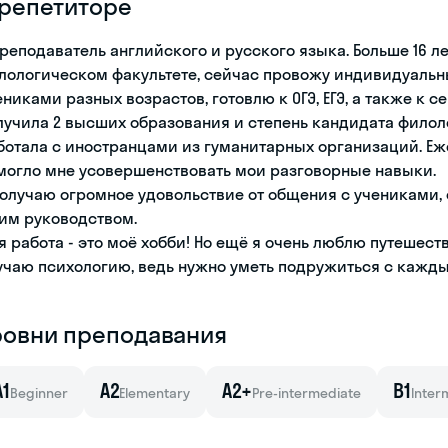
 репетиторе
преподаватель английского и русского языка. Больше 16 л
лологическом факультете, сейчас провожу индивидуальны
ениками разных возрастов, готовлю к ОГЭ, ЕГЭ, а также к
лучила 2 высших образования и степень кандидата филоло
ботала с иностранцами из гуманитарных организаций. Е
могло мне усовершенствовать мои разговорные навыки.
получаю огромное удовольствие от общения с учениками, 
им руководством.
я работа - это моё хобби! Но ещё я очень люблю путешеств
учаю психологию, ведь нужно уметь подружиться с кажд
ровни преподавания
A1
A2
A2+
B1
Beginner
Elementary
Pre-intermediate
Inter