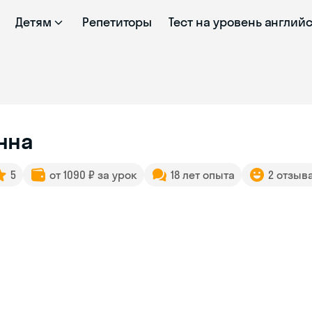
Детям
Репетиторы
Тест на уровень англий
нна
5
от 1090 ₽ за урок
18 лет опыта
2 отзыв