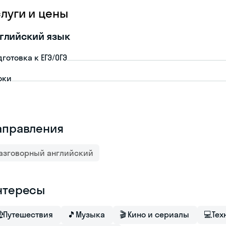
слуги и цены
глийский язык
дготовка к ЕГЭ/ОГЭ
оки
аправления
азговорный английский
нтересы

Путешествия
🎵
Музыка
🎬
Кино и сериалы
💻
Тех