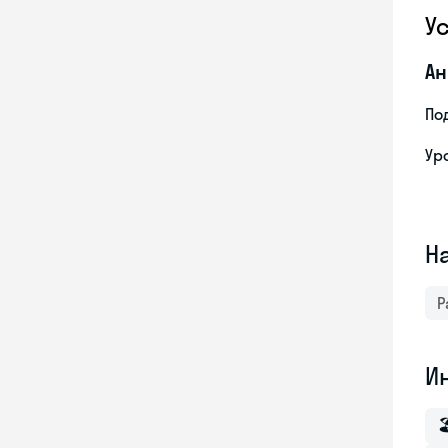
У
Ан
По
Ур
Н
Р
И
