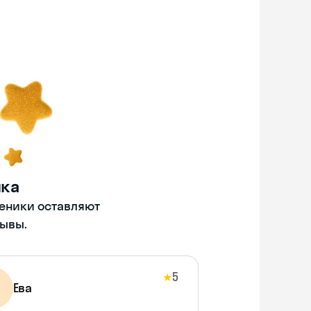
нка
ченики оставляют
ывы.
5
★
Ева