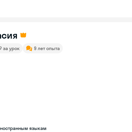
асия
 ₽ за урок
9 лет опыта
иностранным языкам