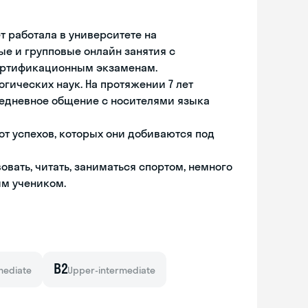
ет работала в университете на
е и групповые онлайн занятия с
 сертификационным экзаменам.
гических наук. На протяжении 7 лет
жедневное общение с носителями языка
от успехов, которых они добиваются под
овать, читать, заниматься спортом, немного
ым учеником.
B2
mediate
Upper-intermediate