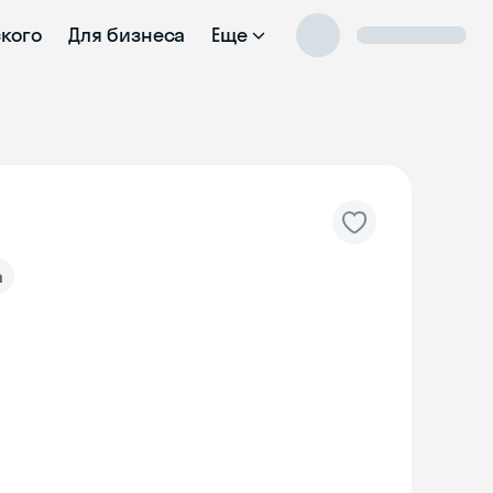
ского
Для бизнеса
Еще
а