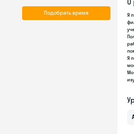
О
Подобрать время
Я 
фи
уч
По
ра
по
Я 
мо
Мо
из
У