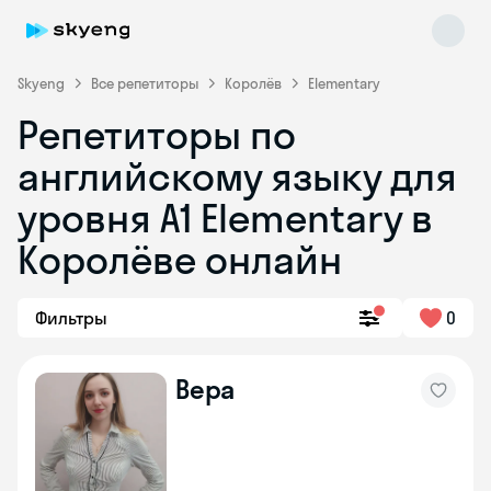
Skyeng
Все репетиторы
Королёв
Elementary
Репетиторы по
английскому языку для
уровня A1 Elementary в
Королёве онлайн
Skyeng Chat
online
Фильтры
0
Вера