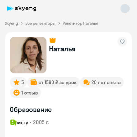
Skyeng
Все репетиторы
Репетитор Наталья
Наталья
Skyeng Chat
online
5
от 1590 ₽ за урок
20 лет опыта
1 отзыв
Образование
•
2005 г.
мпгу