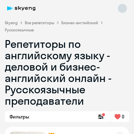
Skyeng
Все репетиторы
Бизнес-английский
Русскоязычные
Репетиторы по
английскому языку -
деловой и бизнес-
английский онлайн -
Skyeng Chat
online
Русскоязычные
преподаватели
Фильтры
0